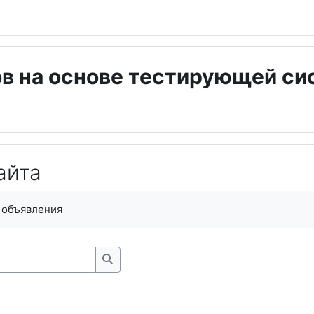
в на основе тестирующей с
айта
ments
 объявления
Search forums