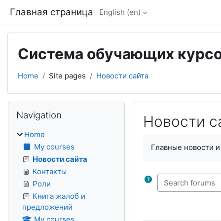
Skip to main content
Главная страница
English ‎(en)‎
Система обучающих курсо
Home
Site pages
Новости сайта
Blocks
Skip Navigation
Navigation
Новости с
Home
Completion require
My courses
Главные новости и
Новости сайта
Контакты
Search forums
Роли
Книга жалоб и
предложений
My courses