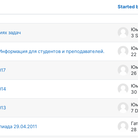
Started 
ssions. Showing 9 of 9 discussions
Юм
иях задач
3 
Юм
Информация для студентов и преподавателей.
22 
Юм
017
26 
Юм
014
30
Юм
013
7 
Га
иада 29.04.2011
28 