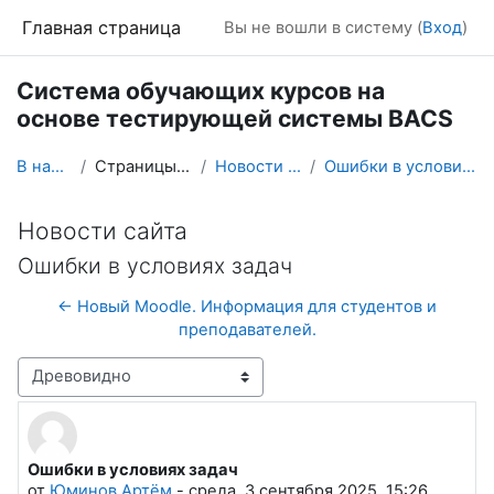
Перейти к основному содержанию
Главная страница
Вы не вошли в систему (
Вход
)
Система обучающих курсов на
основе тестирующей системы BACS
В начало
Страницы сайта
Новости сайта
Ошибки в условиях задач
Новости сайта
Ошибки в условиях задач
← Новый Moodle. Информация для студентов и
преподавателей.
Режим отображения
Ошибки в условиях задач
Количество ответов: 0
от
Юминов Артём
-
среда, 3 сентября 2025, 15:26