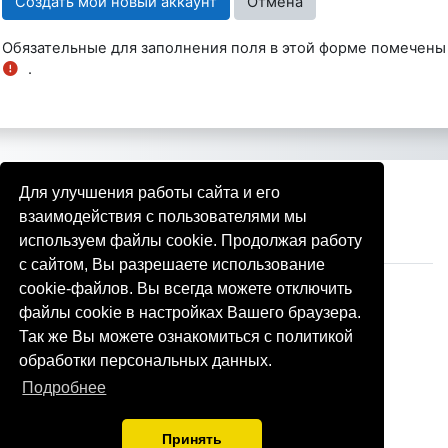
Обязательные для заполнения поля в этой форме помечены
.
Для улучшения работы сайта и его
Вы не вошли в систему (
Вход
)
Скачать мобильное приложение
взаимодействия с пользователями мы
Переключить на стандартную тему
используем файлы cookie. Продолжая работу
с сайтом, Вы разрешаете использование
cookie-файлов. Вы всегда можете отключить
На платформе
Moodle
файлы cookie в настройках Вашего браузера.
Так же Вы можете ознакомиться с политикой
обработки персональных данных.
Подробнее
Принять