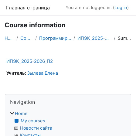
Skip to main content
Главная страница
You are not logged in. (
Log in
)
Course information
Home
Courses
Программирование
ИПЭК_2025-2026_П2
Summary
ИПЭК_2025-2026_П2
Учитель:
Зылева Елена
Blocks
Skip Navigation
Navigation
Home
My courses
Новости сайта
Контакты