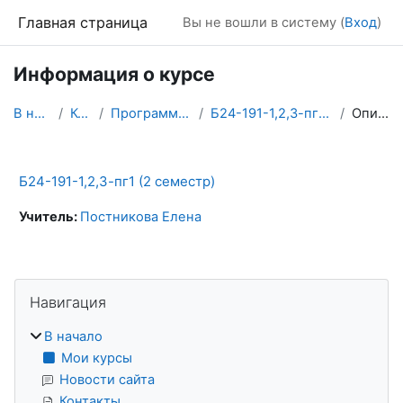
Перейти к основному содержанию
Главная страница
Вы не вошли в систему (
Вход
)
Информация о курсе
В начало
Курсы
Программирование
Б24-191-1,2,3-пг1 (2 семестр)
Описание
Б24-191-1,2,3-пг1 (2 семестр)
Учитель:
Постникова Елена
Блоки
Пропустить Навигация
Навигация
В начало
Мои курсы
Новости сайта
Контакты