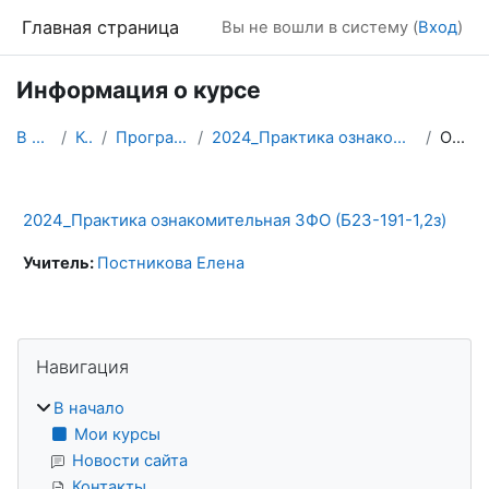
Перейти к основному содержанию
Главная страница
Вы не вошли в систему (
Вход
)
Информация о курсе
В начало
Курсы
Программирование
2024_Практика ознакомительная ЗФО (Б23-191-1,2з)
Описание
2024_Практика ознакомительная ЗФО (Б23-191-1,2з)
Учитель:
Постникова Елена
Блоки
Пропустить Навигация
Навигация
В начало
Мои курсы
Новости сайта
Контакты