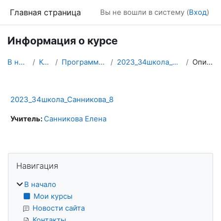
Перейти к основному содержанию
Главная страница
Вы не вошли в систему (
Вход
)
Информация о курсе
В начало
Курсы
Программирование
2023_34школа_Санникова_8
Описание
2023_34школа_Санникова_8
Учитель:
Санникова Елена
Блоки
Пропустить Навигация
Навигация
В начало
Мои курсы
Новости сайта
Контакты