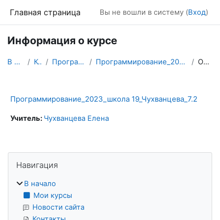
Перейти к основному содержанию
Главная страница
Вы не вошли в систему (
Вход
)
Информация о курсе
В начало
Курсы
Программирование
Программирование_2023_школа 19_Чухванцева_7.2
Описание
Программирование_2023_школа 19_Чухванцева_7.2
Учитель:
Чухванцева Елена
Блоки
Пропустить Навигация
Навигация
В начало
Мои курсы
Новости сайта
Контакты